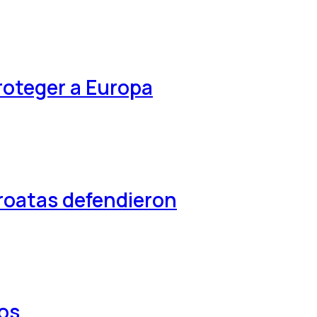
roteger a Europa
croatas defendieron
los