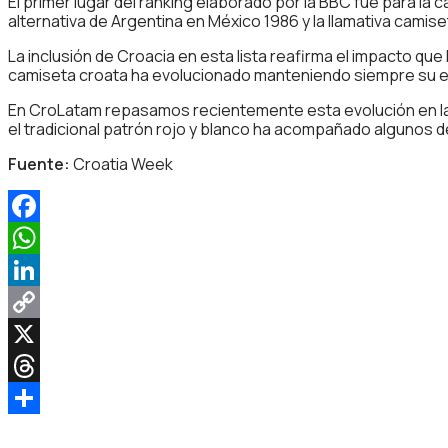
El primer lugar del ranking elaborado por la BBC fue para la 
alternativa de Argentina en México 1986 y la llamativa camise
La inclusión de Croacia en esta lista reafirma el impacto que h
camiseta croata ha evolucionado manteniendo siempre su es
En CroLatam repasamos recientemente esta evolución en l
el tradicional patrón rojo y blanco ha acompañado algunos d
Fuente:
Croatia Week
Facebook
WhatsApp
LinkedIn
Copy
Link
X
Threads
Share