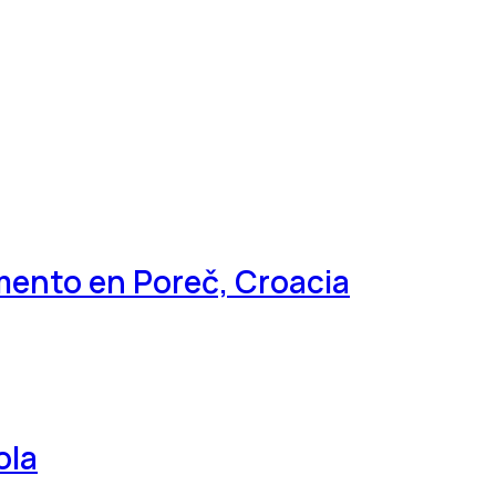
ento en Poreč, Croacia
ola