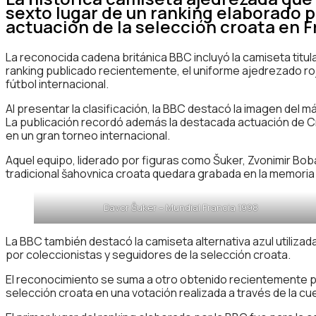
sexto lugar de un ranking elaborado p
actuación de la selección croata en F
La reconocida cadena británica BBC incluyó la camiseta titular
ranking publicado recientemente, el uniforme ajedrezado ro
fútbol internacional.
Al presentar la clasificación, la BBC destacó la imagen del 
La publicación recordó además la destacada actuación de Cro
en un gran torneo internacional.
Aquel equipo, liderado por figuras como Šuker, Zvonimir Boba
tradicional šahovnica croata quedara grabada en la memoria 
Davor Šuker – Mundial Francia 1998
La BBC también destacó la camiseta alternativa azul utiliza
por coleccionistas y seguidores de la selección croata.
El reconocimiento se suma a otro obtenido recientemente por
selección croata en una votación realizada a través de la cue