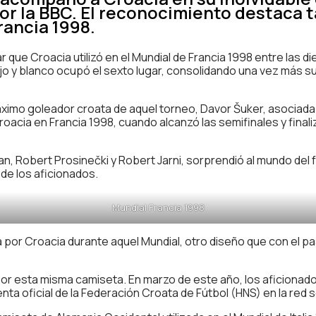
or la BBC. El reconocimiento destaca t
rancia 1998.
 que Croacia utilizó en el Mundial de Francia 1998 entre las di
jo y blanco ocupó el sexto lugar, consolidando una vez más s
máximo goleador croata de aquel torneo, Davor Šuker, asociada
acia en Francia 1998, cuando alcanzó las semifinales y final
n, Robert Prosinečki y Robert Jarni, sorprendió al mundo del fú
de los aficionados.
Mundial Francia 1998
da por Croacia durante aquel Mundial, otro diseño que con el 
 esta misma camiseta. En marzo de este año, los aficionados l
nta oficial de la Federación Croata de Fútbol (HNS) en la red s