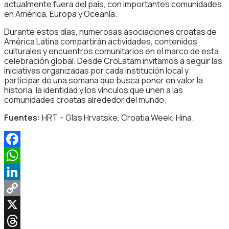
actualmente fuera del país, con importantes comunidades
en América, Europa y Oceanía.
Durante estos días, numerosas asociaciones croatas de
América Latina compartirán actividades, contenidos
culturales y encuentros comunitarios en el marco de esta
celebración global. Desde CroLatam invitamos a seguir las
iniciativas organizadas por cada institución local y
participar de una semana que busca poner en valor la
historia, la identidad y los vínculos que unen a las
comunidades croatas alrededor del mundo.
Fuentes:
HRT – Glas Hrvatske, Croatia Week, Hina.
Facebook
WhatsApp
LinkedIn
Copy
Link
X