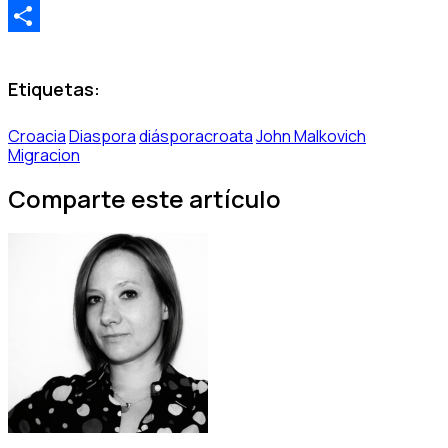
Threads
Share
Etiquetas:
Croacia
Diaspora
diásporacroata
John Malkovich
Migracion
Comparte este artículo