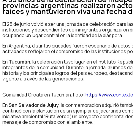
provincias argentinas realizaron acto
raíces y mantuvieron viva una fecha de
El 25 de junio volvió a ser una jornada de celebración para 
instituciones y descendientes de inmigrantes organizaron div
ocupando un lugar central en la identidad de la diáspora.
En Argentina, distintas ciudades fueron escenario de acto
actividades reflejaron el compromiso de las instituciones po
En
Tucumán
, la celebración tuvo lugar en el Instituto Repúb
integrantes de la comunidad. Durante la jornada, alumnos de l
historia y los principales logros del país europeo, destacand
vigente a través de las generaciones.
Comunidad Croata en Tucumán. Foto:
https://www.context
En
San Salvador de Jujuy
, la conmemoración adquirió tambi
continuó con la plantación de un ejemplar de jacarandá como 
iniciativa ambiental “Ruta Verde”, un proyecto continental 
mensaje de compromiso con el ambiente.