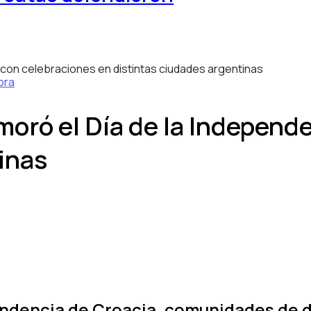
ora
oró el Día de la Independ
inas
endencia de Croacia, comunidades de 