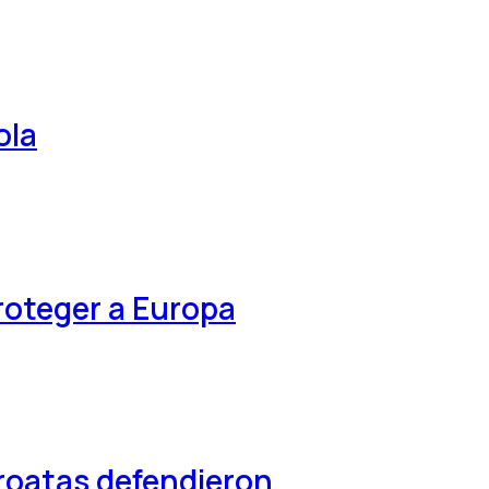
ola
roteger a Europa
croatas defendieron