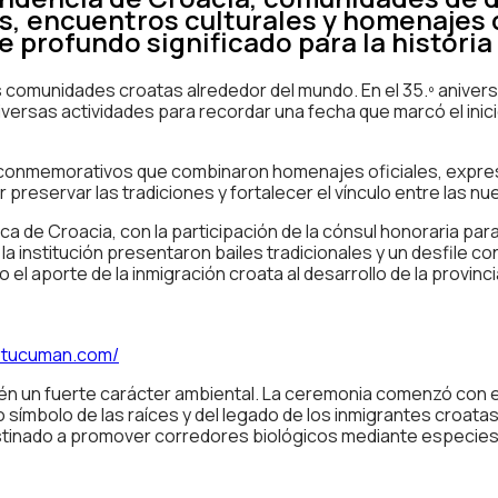
s, encuentros culturales y homenajes 
 profundo significado para la historia 
las comunidades croatas alrededor del mundo. En el 35.º aniver
ersas actividades para recordar una fecha que marcó el inicio
s conmemorativos que combinaron homenajes oficiales, expres
r preservar las tradiciones y fortalecer el vínculo entre las 
lica de Croacia, con la participación de la cónsul honoraria pa
a institución presentaron bailes tradicionales y un desfile co
o el aporte de la inmigración croata al desarrollo de la provin
otucuman.com/
én un fuerte carácter ambiental. La ceremonia comenzó con el
símbolo de las raíces y del legado de los inmigrantes croatas 
destinado a promover corredores biológicos mediante especies 