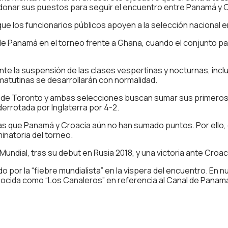
donar sus puestos para seguir el encuentro entre Panamá y C
 que los funcionarios públicos apoyen a la selección nacional 
 de Panamá en el torneo frente a Ghana, cuando el conjunto p
e la suspensión de las clases vespertinas y nocturnas, inclu
 matutinas se desarrollarán con normalidad.
io de Toronto y ambas selecciones buscan sumar sus primeros 
errotada por Inglaterra por 4-2.
ntras que Panamá y Croacia aún no han sumado puntos. Por ello,
inatoria del torneo.
dial, tras su debut en Rusia 2018, y una victoria ante Croacia
 por la “fiebre mundialista” en la víspera del encuentro. En
onocida como “Los Canaleros” en referencia al Canal de Panamá