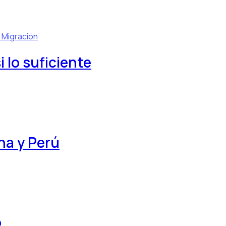
l
Migración
 lo suficiente
na y Perú
o