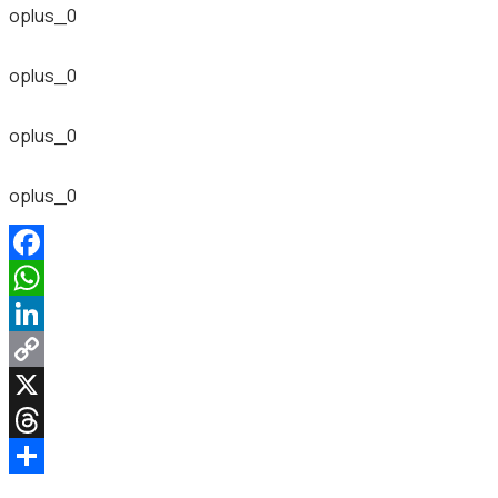
oplus_0
oplus_0
oplus_0
oplus_0
Facebook
WhatsApp
LinkedIn
Copy
Link
X
Threads
Share