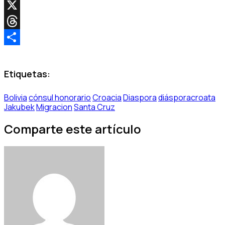
Copy
Link
X
Threads
Share
Etiquetas:
Bolivia
cónsul honorario
Croacia
Diaspora
diásporacroata
Jakubek
Migracion
Santa Cruz
Comparte este artículo