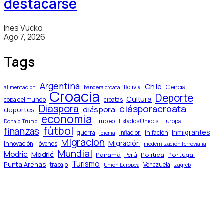
destacarse
Ines Vucko
Ago 7, 2026
Tags
Argentina
Chile
Bolivia
Ciencia
alimentación
bandera croata
Croacia
Deporte
Cultura
copa del mundo
croatas
Diaspora
diásporacroata
diáspora
deportes
economia
Empleo
Europa
Estados Unidos
Donald Trump
fútbol
finanzas
Inmigrantes
guerra
inlfación
Inflacion
idioma
Migracion
Migración
Innovación
jóvenes
modernización ferroviaria
Mundial
Modric
Modrić
Panamá
Politica
Portugal
Perú
Turismo
Punta Arenas
trabajo
Venezuela
Union Europea
zagreb