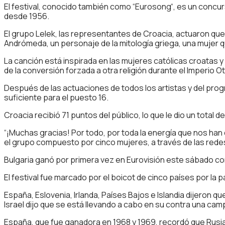
El festival, conocido también como “Eurosong“, es un concur
desde 1956.
El grupo Lelek, las representantes de Croacia, actuaron que l
Andrómeda, un personaje de la mitología griega, una mujer q
La canción está inspirada en las mujeres católicas croatas y
de la conversión forzada a otra religión durante el Imperio 
Después de las actuaciones de todos los artistas y del progr
suficiente para el puesto 16.
Croacia recibió 71 puntos del público, lo que le dio un total 
“¡Muchas gracias! Por todo, por toda la energía que nos ha
el grupo compuesto por cinco mujeres, a través de las rede
Bulgaria ganó por primera vez en Eurovisión este sábado co
El festival fue marcado por el boicot de cinco países por la
España, Eslovenia, Irlanda, Países Bajos e Islandia dijeron q
Israel dijo que se está llevando a cabo en su contra una cam
España, que fue ganadora en 1968 y 1969, recordó que Rusia f