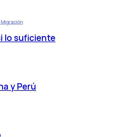
l
Migración
 lo suficiente
na y Perú
o