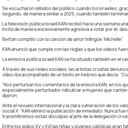
Se escucharon silbidos del público cuando los israelíes, grac
segundo, de manera similar a 2025, cuando también termina
La televisión pública israelí KAN recibió hace una semana u
incita de manera excesivamente agresiva a votar por él, desp
Bettan compitió con la canción de amor trilingüe “Michelle“.
KAN anunció que cumple con las reglas y que los videos fuer
La emisora pública israelí KAN se ha situado también en el ce
A través de sus redes sociales, las artistas croatas denunci
vídeo iba acompañado de un texto en hebreo que decía: “Cuand
“Nos perturban los comentarios de la emisora KAN, en los que 
especialmente perturbador ridiculizar a mujeres que cantan s
dijeron.
Ante el revuelo internacional y la clara vulneración de los v
social X: “KAN eliminó la publicación de inmediato. Nunca fue
transmitiremos estas disculpas al jefe de la delegación croat
Entre los siglos XV y XVI las niñas y jóvenes católicas eran 