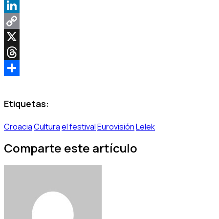
WhatsApp
LinkedIn
Copy
Link
X
Threads
Share
Etiquetas:
Croacia
Cultura
el festival
Eurovisión
Lelek
Comparte este artículo