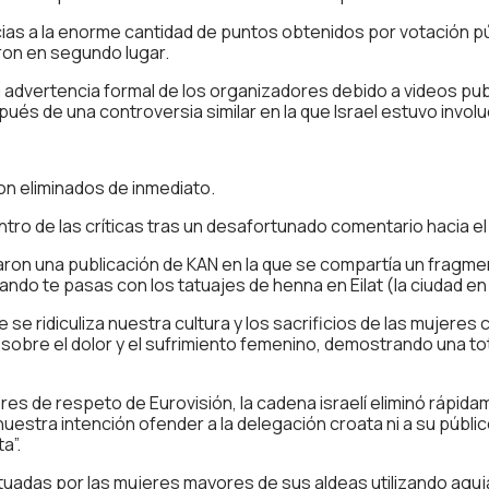
ias a la enorme cantidad de puntos obtenidos por votación públ
ron en segundo lugar.
na advertencia formal de los organizadores debido a videos pu
ués de una controversia similar en la que Israel estuvo invol
on eliminados de inmediato.
ntro de las críticas tras un desafortunado comentario hacia el
aron una publicación de KAN en la que se compartía un fragment
o te pasas con los tatuajes de henna en Eilat (la ciudad en I
se ridiculiza nuestra cultura y los sacrificios de las mujeres c
obre el dolor y el sufrimiento femenino, demostrando una tota
alores de respeto de Eurovisión, la cadena israelí eliminó rápi
 nuestra intención ofender a la delegación croata ni a su públi
a”.
tatuadas por las mujeres mayores de sus aldeas utilizando aguj