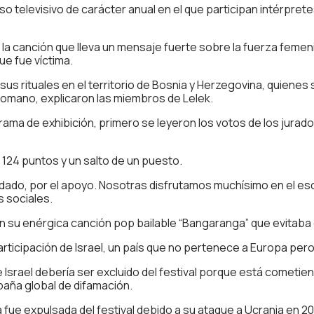
so televisivo de carácter anual en el que participan intérpre
a canción que lleva un mensaje fuerte sobre la fuerza femenina
ue fue víctima.
 sus rituales en el territorio de Bosnia y Herzegovina, quien
Otomano, explicaron las miembros de Lelek.
ama de exhibición, primero se leyeron los votos de los jurados
de 124 puntos y un salto de un puesto.
n dado, por el apoyo. Nosotras disfrutamos muchísimo en el e
s sociales.
n su enérgica canción pop bailable “Bangaranga” que evitaba 
 participación de Israel, un país que no pertenece a Europa pe
ue Israel debería ser excluido del festival porque está cometie
paña global de difamación.
ue expulsada del festival debido a su ataque a Ucrania en 202