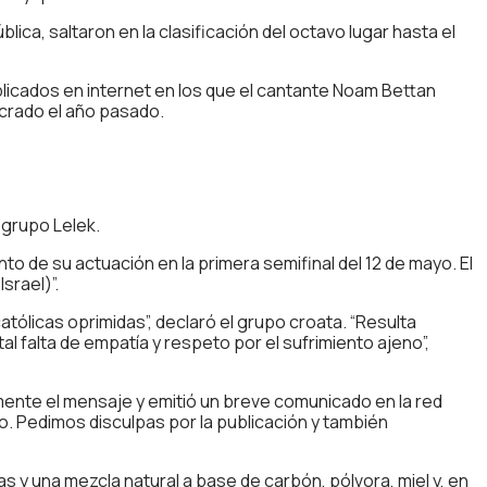
ica, saltaron en la clasificación del octavo lugar hasta el
blicados en internet en los que el cantante Noam Bettan
ucrado el año pasado.
 grupo Lelek.
o de su actuación en la primera semifinal del 12 de mayo. El
srael)”.
atólicas oprimidas”, declaró el grupo croata. “Resulta
l falta de empatía y respeto por el sufrimiento ajeno”,
damente el mensaje y emitió un breve comunicado en la red
co. Pedimos disculpas por la publicación y también
as y una mezcla natural a base de carbón, pólvora, miel y, en