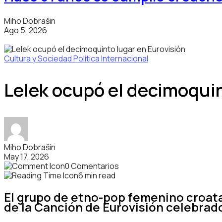
Miho Dobrašin
Ago 5, 2026
Cultura y Sociedad
Política Internacional
Lelek ocupó el decimoquin
Miho Dobrašin
May 17, 2026
0 Comentarios
6 min read
El grupo de etno-pop femenino croata
de la Canción de Eurovisión celebrad