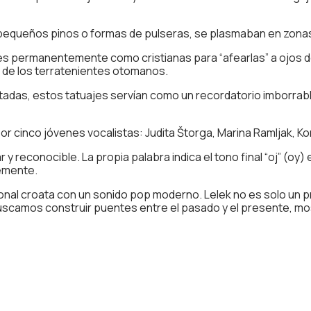
queños pinos o formas de pulseras, se plasmaban en zonas 
enes permanentemente como cristianas para “afearlas” a ojos 
s de los terratenientes otomanos.
aptadas, estos tatuajes servían como un recordatorio imborrable
cinco jóvenes vocalistas: Judita Štorga, Marina Ramljak, Korin
y reconocible. La propia palabra indica el tono final “oj” (oy)
temente.
ional croata con un sonido pop moderno. Lelek no es solo un p
scamos construir puentes entre el pasado y el presente, most