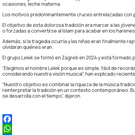
ocasiones, leche materna.
Los motivos predominantemente cruces entrelazadas con pe
El objetivo de esta dolorosa tradición era marcar a las jóv
o forzadas a convertirse al Islam para acabar en los harene
Además, si la tragedia ocurría y las niñas eran finalmente r
olvidaran quiénes eran.
El grupo Lelek se formó en Zagreb en 2024 y está formado por 
“Elegimos el nombre Lelek porque es simple, fácil de recordar 
considerando nuestra visión musical”, han explicado recien
“Nuestro objetivo es combinar la riqueza de la música tradic
reinterpretar la tradición en un contexto contemporáneo. Bu
se desarrolla con el tiempo”, dijeron.
Facebook