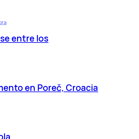
ora
se entre los
ento en Poreč, Croacia
ola