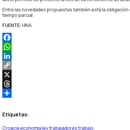
Entre las novedades propuestas también está la obligación d
tiempo parcial.
FUENTE:
HINA
Facebook
WhatsApp
LinkedIn
Copy
Link
X
Threads
Share
Etiquetas:
Croacia
economia
ley
trabajadores
trabajo