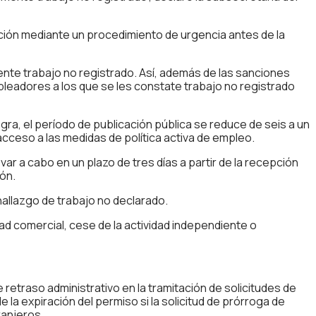
ación mediante un procedimiento de urgencia antes de la
nte trabajo no registrado. Así, además de las sanciones
pleadores a los que se les constate trabajo no registrado
egra, el período de publicación pública se reduce de seis a un
acceso a las medidas de política activa de empleo.
ar a cabo en un plazo de tres días a partir de la recepción
ión.
 hallazgo de trabajo no declarado.
idad comercial, cese de la actividad independiente o
etraso administrativo en la tramitación de solicitudes de
la expiración del permiso si la solicitud de prórroga de
ranjeros.