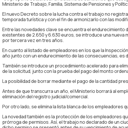
Ministerio de Trabajo, Familia, Sistema de Pensiones y Políti
El nuevo Decreto sobre la lucha contra el trabajo no regist
temporada turística y con el fin de armonizarlo con las modif
Entre las novedades clave se encuentra el endurecimiento d
existentes de 2.650 y 6.630 euros, se introduce una nueva m
por tercera vez en tres años.
En cuanto al listado de empleadores en los que la Inspección 
año junto con un endurecimiento de las consecuencias, es de
También se introduce un procedimiento acelerado para eliminar
de la solicitud, junto con la prueba del pago del monto ordena
La posibilidad de borrar mediante el pago de la cantidad pres
Antes de que transcurra un año, el Ministerio borrará al empl
eliminación del registro judicial/comercial.
Por otro lado, se elimina la lista blanca de los empleadores 
La novedad también es la protección de los empleadores que
prórroga de permisos. Así, el trabajo no declarado de un ciu
dicho permiso se presentó antes de su vencimiento de acuerd