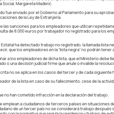
ca Social, Margareta Mađerić.
rado fue enviado por el Gobierno al Parlamento para su aprob
icaciones de la Ley de Extranjería.
e las sanciones para los empleadores que utilizan repetidame
ulta de 8.000 euros por trabajador no registrado para los em
Estatal ha detectado trabajo no registrado, la llamada lista n
cir, que los empleadores en la “lista negra” no podrán tener 
 a los empleadores de dicha lista, que el Ministerio debe llev
do o una decisión judicial firme que anule o invalide la resoluc
crita no se aplica en los casos del tercer y de cada siguiente
eador de la lista en caso de su fallecimiento, cese de la activ
que no han cometido infracción en la declaración del trabajo.
 emplean a ciudadanos de terceros países en situaciones de r
dadano de un tercer país no se considerará trabajo después de 
o con la normativa que regula la residencia y trabajo de ext