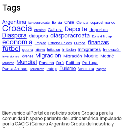
Tags
Argentina
Chile
Bolivia
Ciencia
copa del mundo
bandera croata
Croacia
Deporte
Cultura
deportes
croatas
Diaspora
diásporacroata
diáspora
Donald Trump
economia
finanzas
Empleo
Europa
Estados Unidos
fútbol
Inmigrantes
guerra
inlfación
Innovación
Inflacion
idioma
Migracion
Modric
Modrić
Migración
jóvenes
inversiones
Mundial
Panamá
Politica
Portugal
Perú
Mujeres
Turismo
Punta Arenas
trabajo
Venezuela
Terremoto
zagreb
Bienvenido al Portal de noticias sobre Croacia para la
comunidad hispano parlante de Latinoamérica. Impulsado
por la CACIC (Cámara Argentino Croata de Industria y