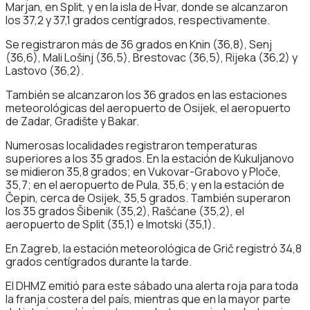
Marjan, en Split, y en la isla de Hvar, donde se alcanzaron
los 37,2 y 37,1 grados centígrados, respectivamente.
Se registraron más de 36 grados en Knin (36,8), Senj
(36,6), Mali Lošinj (36,5), Brestovac (36,5), Rijeka (36,2) y
Lastovo (36,2).
También se alcanzaron los 36 grados en las estaciones
meteorológicas del aeropuerto de Osijek, el aeropuerto
de Zadar, Gradište y Bakar.
Numerosas localidades registraron temperaturas
superiores a los 35 grados. En la estación de Kukuljanovo
se midieron 35,8 grados; en Vukovar-Grabovo y Ploče,
35,7; en el aeropuerto de Pula, 35,6; y en la estación de
Čepin, cerca de Osijek, 35,5 grados. También superaron
los 35 grados Šibenik (35,2), Rašćane (35,2), el
aeropuerto de Split (35,1) e Imotski (35,1).
En Zagreb, la estación meteorológica de Grič registró 34,8
grados centígrados durante la tarde.
El DHMZ emitió para este sábado una alerta roja para toda
la franja costera del país, mientras que en la mayor parte