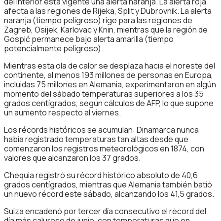
del interior está vigente una alerta naranja. La alerta roja
afecta a las regiones de Rijeka, Split y Dubrovnik. La alerta
naranja (tiempo peligroso) rige para las regiones de
Zagreb, Osijek, Karlovac y Knin, mientras que la región de
Gospić permanece bajo alerta amarilla (tiempo
potencialmente peligroso).
Mientras esta ola de calor se desplaza hacia el noreste del
continente, al menos 193 millones de personas en Europa,
incluidas 75 millones en Alemania, experimentaron en algún
momento del sábado temperaturas superiores a los 35
grados centígrados, según cálculos de AFP, lo que supone
un aumento respecto al viernes.
Los récords históricos se acumulan: Dinamarca nunca
había registrado temperaturas tan altas desde que
comenzaron los registros meteorológicos en 1874, con
valores que alcanzaron los 37 grados.
Chequia registró su récord histórico absoluto de 40,6
grados centígrados, mientras que Alemania también batió
un nuevo récord este sábado, alcanzando los 41,5 grados.
Suiza encadenó por tercer día consecutivo el récord del
día más caluroso de junio, con temperaturas que en